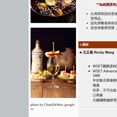
**為維護課
出席課程請勿塗
型用品。
請先用餐後再前
若您有吸煙習慣
● 講師
■ 王正基 Rocky Wang
WSET國際課程
WSET Advan
1996
年於飯店業服務
瑰麗
世界，不可自拔
口商樂
凡圖國際總經理
photo by ChaoErhWen, google
cc