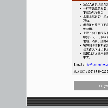
請登入會員後購買課
一律事先匯款報名，
不接受現場報名。
當日上課與否，將於
通知。
學員報名後不可要
他費用。
上課 5 個工作天
續費50元），但
場地、酒食、講師
需特別準備材料的課
個工作天內提出取
若因我方之故未能
事宜。
E-mail：
info@lamarche.c
連絡電話：(02) 8780 026
○