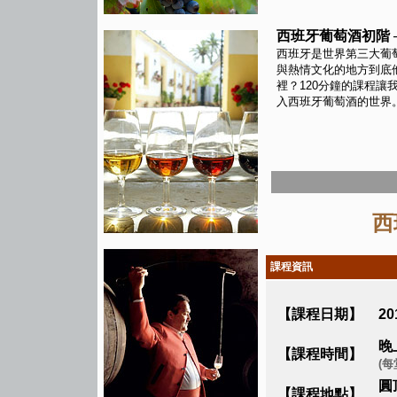
西班牙葡萄酒初階 
西班牙是世界第三大葡
與熱情文化的地方到底
裡？120分鐘的課程讓
入西班牙葡萄酒的世界
西
課程資訊
【課程日期】
20
晚上
【課程時間】
(每
圓
【課程地點】