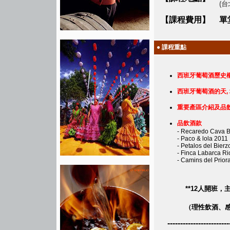
(台
【課程費用】
單堂
● 課程重點
西班牙葡萄酒歷史
西班牙葡萄酒的天, 
重要產區介紹及品
品飲酒款
- Recaredo Cava B
- Paco & lola 2011
- Petalos del Bier
- Finca Labarca R
- Camins del Prior
**12人開班
（理性飲酒、
------------------------