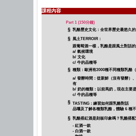
課程內容
Part 1 (150分鐘)
§
乳酪歷史文化：全世界歷史最悠久的
§
風土TERROIR：
跟葡萄酒一樣，乳酪是跟風土對話的
a/ 氣候環境
b/ 文化
c/ 牛的品種等
§
種類：歐洲有2000種不同種類乳酪（法
a/ 發酵時間：從新鮮（沒有發酵）
有
b/ 奶的種類：以前馬奶，現在主要
c/ 牛的品種等
§
TASTING : 練習如何跟乳酪對話
品嚐及了解各種類乳酪，體驗 6 種
§
乳酪搭紅酒是刻板印象嗎？乳酪搭配
- 紅酒一款
- 白酒一款