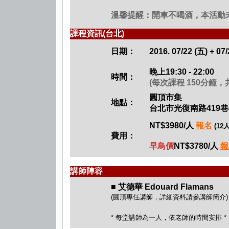
溫馨提醒：開車不喝酒，本活動
課程資訊(台北)
日期：
2016. 07/22 (五) + 07/
晚上19:30 - 22:00
時間：
(每次課程 150分鐘，共
圓頂市集
地點：
台北市光復南路419巷
NT$3980/人
報名
(12
費用：
早鳥價
NT$3780/人
報
講師陣容
■
艾德華 Edouard Flamans
(圓頂專任講師，詳細資料請參講師簡介)
* 每堂講師為一人，依老師的時間安排 *