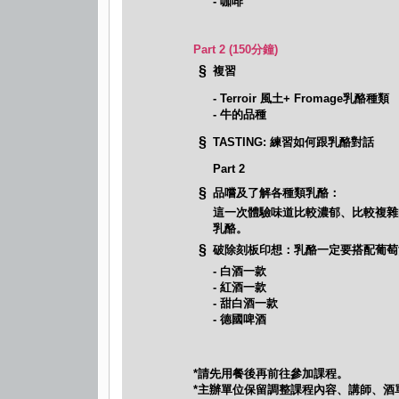
- 咖啡
Part 2 (150分鐘)
§
複習
- Terroir 風土+ Fromage乳酪種類
- 牛的品種
§
TASTING: 練習如何跟乳酪對話
Part 2
§
品嚐及了解各種類乳酪：
這一次體驗味道比較濃郁、比較複雜
乳酪。
§
破除刻板印想：乳酪一定要搭配葡萄
- 白酒一款
- 紅酒一款
- 甜白酒一款
- 德國啤酒
*請先用餐後再前往參加課程。
*主辦單位保留調整課程內容、講師、酒