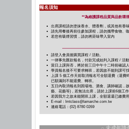
報名須知
**為維護課程品質與品飲環境
出席課程請勿塗抹香水、體香劑，或其他有香味
請先用餐後再前往參加課程，請勿攜帶食物、
若您有吸煙習慣，請勿將菸味帶入室內
---------------------------------------------------------
請登入會員後購買課程 / 活動。
一律事先匯款報名，付款完成始列入課程 / 
當日上課與否，將於前三日中午十二時前確認人數
學員報名後不可要求轉班，若因故不能到課可
上課 5 個工作天前取消報名可全額退費（退費
已額滿則不能退費、轉班。
五日內取消報名則因場地、酒食、講師確認，故
藝、花藝等)，若無法出席，請於上課前6個工
若因我方之故未能開班上課，全額退還已繳費
E-mail：lmtclass@lamarche.com.tw
連絡電話：(02) 8780 0269
○ 未成年請