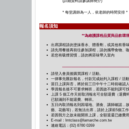
(詳細資料請參講師簡介)
* 每堂講師為一人，依老師的時間安排 *
報名須知
**為維護課程品質與品飲環境
出席課程請勿塗抹香水、體香劑，或其他有香味
請先用餐後再前往參加課程，請勿攜帶食物、
若您有吸煙習慣，請勿將菸味帶入室內
---------------------------------------------------------
請登入會員後購買課程 / 活動。
一律事先匯款報名，付款完成始列入課程 / 
當日上課與否，將於前三日中午十二時前確認人數
學員報名後不可要求轉班，若因故不能到課可
上課 5 個工作天前取消報名可全額退費（退費
已額滿則不能退費、轉班。
五日內取消報名則因場地、酒食、講師確認，故
藝、花藝等)，若無法出席，請於上課前5個工
若因我方之故未能開班上課，全額退還已繳費
E-mail：lmtclass@lamarche.com.tw
連絡電話：(02) 8780 0269