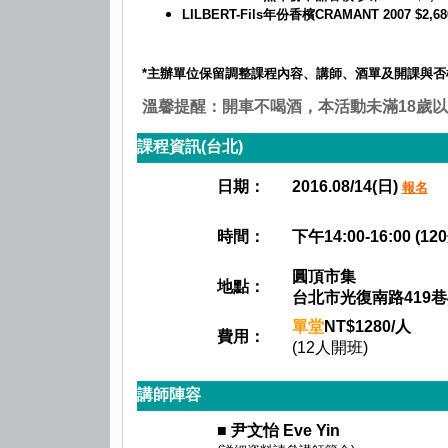
LILBERT-Fils年份香檳CRAMANT 2007 $2,68
*主辦單位保留調整課程內容、講師、酒單及開課與否
溫馨提醒：開車不喝酒，本活動未滿18歲
課程資訊(台北)
日期：
2016.08/14(日)
報名
時間：
下午14:00-16:00 (12
圓頂市集
地點：
台北市光復南路419巷
單堂
NT$
1280
/人
費用：
(12人開班)
講師陣容
■
尹文怡 Eve Yin