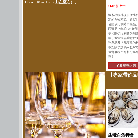
Chiu、Max Lee (由左至右）。
11/03 招生中!
橡木林牧地提供伊比
定的食物來源，造就
名的伊比利豬肉製品
西班牙15年的Leti老
享相關伊比利豬的知
用，並當場品嚐數款
豬產品及搭配簡單的
本次除了加碼兩款啤
還會有秘密好料分享
喔!!
【專家帶你
生蠔白酒特會