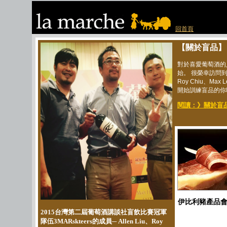
回首頁
【關於盲品
對於喜愛葡萄酒的
始。 很榮幸訪問到
Roy Chiu、M
開始訓練盲品的你吧
閱讀：》關於盲品─
伊比利豬產品
2015台灣第二屆葡萄酒講談社盲飲比賽冠軍
隊伍3MARskteers的成員─ Allen Liu、Roy