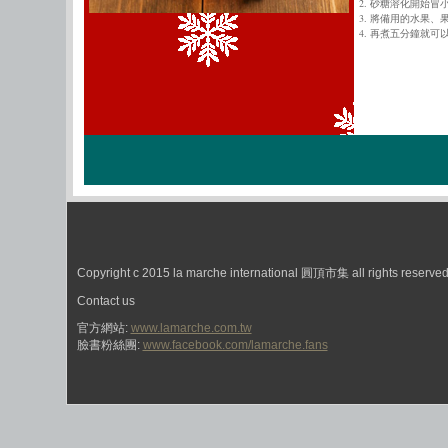
2. 砂糖溶化開始冒
3. 將備用的水果、
4. 再煮五分鐘就可
Copyright c 2015 la marche international 圓頂市集 all rights reserved
Contact us
官方網站:
www.lamarche.com.tw
臉書粉絲團:
www.facebook.com/lamarche.fans