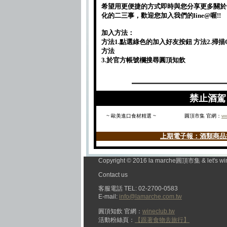
希望用更便捷的方式即時與您分享更多關於
化的二三事，歡迎您加入我們的line@喔!!
加入方法：
方法1.點選綠色的加入好友按鈕 方法2.掃描QR
方法
3.於官方帳號欄搜尋圓頂知飲
禁止酒駕 
~ 歐美進口食材精選 ~
圓頂市集 官網：
ww
上期電子報：酒類商品好康
Copyright © 2016 la marche圓頂市集 & let's wi
Contact us
客服電話 TEL: 02-2700-0583
E-mail:
info@lamarche.com.tw
圓頂知飲 官網：
wineclub.tw
活動粉絲頁：
【跟著食物去旅行】