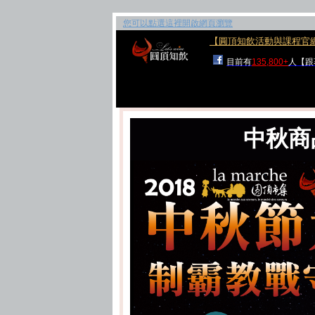
您可以點選這裡開啟網頁瀏覽
【圓頂知飲活動與課程官
目前有
135,800+
人【跟
中秋商