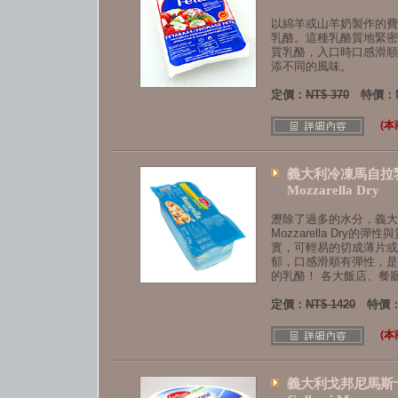
以綿羊或山羊奶製作的費
乳酪。這種乳酪質地緊密
質乳酪，入口時口感滑順
添不同的風味。
定價：
NT$ 370
特價：N
(
義大利冷凍馬自拉
Mozzarella Dry
瀝除了過多的水分，義大利
Mozzarella Dry
實，可輕易的切成薄片或
郁，口感滑順有彈性，是
的乳酪！ 各大飯店、餐
定價：
NT$ 1420
特價：N
(
義大利戈邦尼馬斯卡