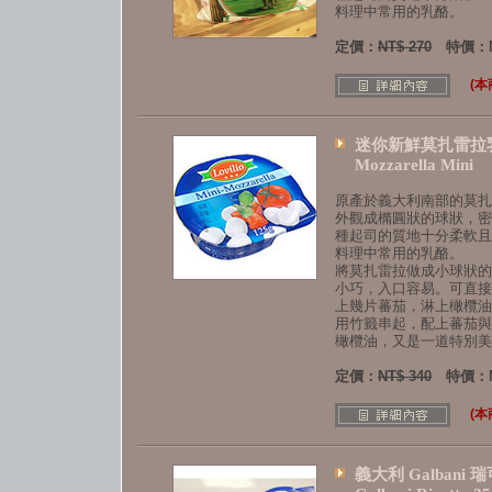
料理中常用的乳酪。
定價：
NT$ 270
特價：N
(
迷你新鮮莫扎雷拉乳
Mozzarella Mini
原產於義大利南部的莫扎
外觀成橢圓狀的球狀，密
種起司的質地十分柔軟且
料理中常用的乳酪。
將莫扎雷拉做成小球狀的
小巧，入口容易。可直接
上幾片蕃茄，淋上橄欖油
用竹籤串起，配上蕃茄與
橄欖油，又是一道特別美
定價：
NT$ 340
特價：N
(
義大利 Galbani 