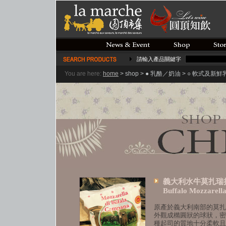
請輸入產品關鍵字
You are here:
home
>
shop >
● 乳酪／奶油 > ○ 軟式及新鮮
義大利水牛莫扎瑞拉
Buffalo Mozzarell
原產於義大利南部的莫扎
外觀成橢圓狀的球狀，密
種起司的質地十分柔軟且