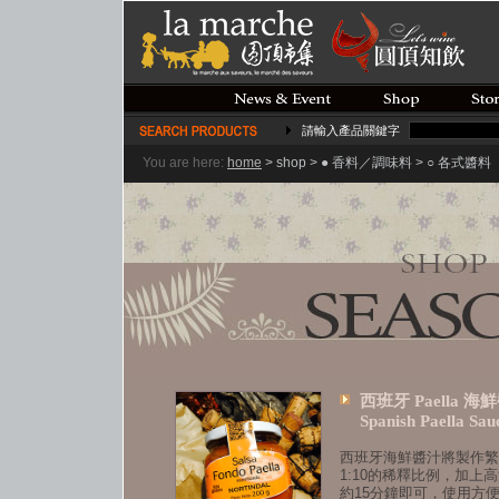
請輸入產品關鍵字
You are here:
home
>
shop >
● 香料／調味料 > ○ 各式醬料
西班牙 Paella 海
Spanish Paella Sau
西班牙海鮮醬汁將製作繁
1:10的稀釋比例，加
約15分鐘即可，使用方