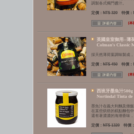
調製各式獨門醬汁。
定價：
NT$ 320
特價：N
(
英國皇室御用--薄荷葉
Colman's Classic 
採天然薄荷葉調味製成，
定價：
NT$ 450
特價：N
(
西班牙墨魚汁500g
Nortindal Tinta de
墨魚汁在義大利麵及燉飯
在某些烘焙的糕點麵包中
還有著濃濃的海潮香味，
定價：
NT$ 1320
特價：N