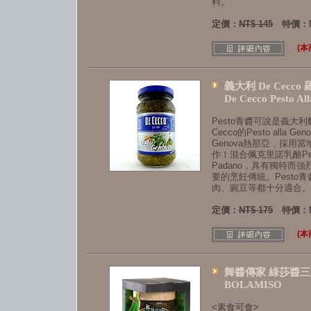
料。
定價：
NT$ 145
特價：N
(
義大利 De Cecco 
De Cecco Pesto Al
Pesto青醬可說是義大
Cecco的Pesto alla
Genova熱那亞，採用
作！混合佩克里諾乳酪Peco
Padano，具有獨特而強
要的烹飪傳統。Pesto
肉、豌豆等都十分適合。
定價：
NT$ 175
特價：N
(
舞醬傳家 綠莎醬三
BOLAMISO
<素食可食>