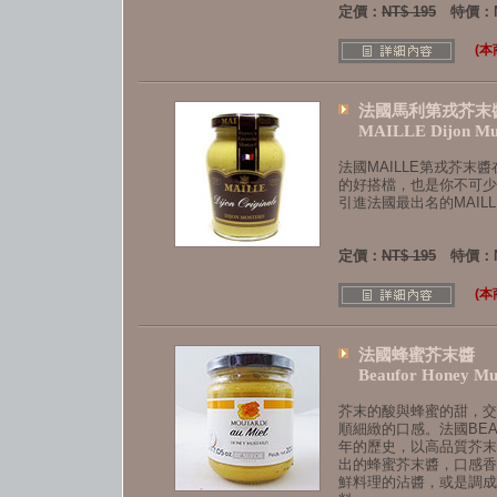
定價：
NT$ 195
特價：N
(
法國馬利第戎芥末
MAILLE Dijon Mu
法國MAILLE第戎芥末
的好搭檔，也是你不可少
引進法國最出名的MAIL
烤肉
定價：
NT$ 195
特價：N
(
法國蜂蜜芥末醬
Beaufor Honey Mu
芥末的酸與蜂蜜的甜，交
順細緻的口感。法國BE
年的歷史，以高品質芥末
出的蜂蜜芥末醬，口感香
鮮料理的沾醬，或是調成