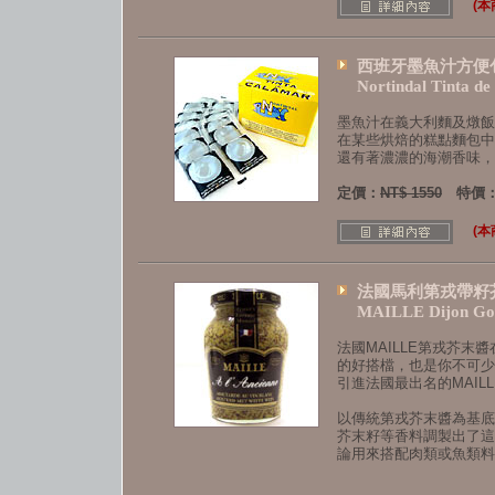
(
西班牙墨魚汁方便
Nortindal Tinta d
墨魚汁在義大利麵及燉飯
在某些烘焙的糕點麵包中
還有著濃濃的海潮香味，
定價：
NT$ 1550
特價：N
(
法國馬利第戎帶籽
MAILLE Dijon Go
法國MAILLE第戎芥末
的好搭檔，也是你不可少
引進法國最出名的MAIL
以傳統第戎芥末醬為基底
芥末籽等香料調製出了這
論用來搭配肉類或魚類料