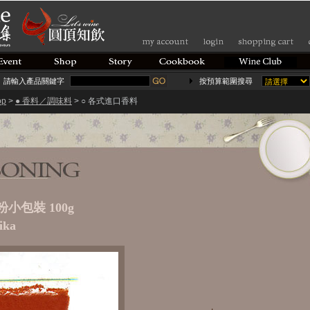
請輸入產品關鍵字
按預算範圍搜尋
op
>
● 香料／調味料
> ○ 各式進口香料
小包裝 100g
ika