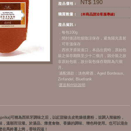
NT$ 190
(本商品請洽客服專線)
．每包100g
．開封後請乾燥陰涼保存，避免陽光直射
．可常溫保存
．西班牙原裝進口，本品出貨時，原始包
裝之保存期限至少十二個月，因分裝之故
非原始包裝，故分裝包保存期限為六個
月。
˙適配酒款：淡色啤酒，Aged Bordeaux,
Zinfandel, Bluefrank
‧
運送和付款說明
 (Paprika)可稱為西班牙調味之后，以紅甜椒去皮乾燥後磨粉，並調入辣椒粉，
味，溫順而活潑。於湯品、燉煮食物、香腸的調味、增色時使用。也可以混合
塗在馬鈴薯上烤，香味四溢！