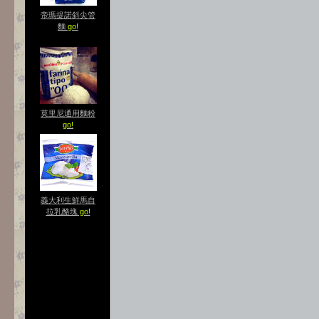
帝瑪提諾斜尖管
麵
go!
莫里尼通用麵粉
go!
義大利生鮮馬自
拉乳酪塊
go!