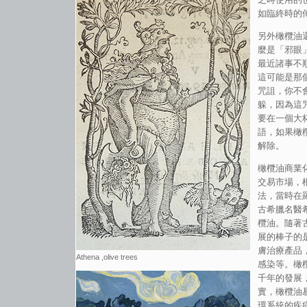
如臨終時的
另外橄欖油還
麼是「邪眼
最近諸事不
這可能是那
咒詛，你不
躲，因為這
要在一個大
語，如果橄
解除。
橄欖油商業
交易市場，
法，當時在
古希臘名醫
欖油。隨著
展的棒子的
膚治療產品
Athena ,olive trees
感染等。橄
千年的發展
實，橄欖油
環系統的疾