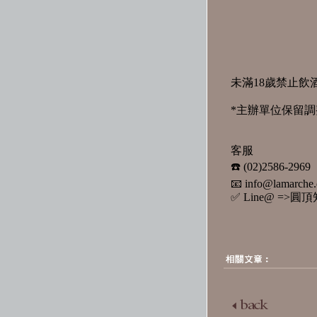
未滿18歲禁止飲酒
*主辦單位保留
客服
☎️ (02)2586-2969
📧 info@lamarche
✅ Line@ =>圓