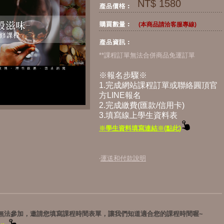
NT$ 1580
(本商品請洽客服專線)
**課程訂單無法合併商品免運訂單
※報名步驟※
1.完成網站課程訂單或聯絡圓頂官
方LINE報名
2.完成繳費(匯款/信用卡)
3.填寫線上學生資料表
※學生資料填寫連結※(點此)
‧
運送和付款說明
間無法參加，邀請您填寫課程時間表單，讓我們知道適合您的課程時間喔~