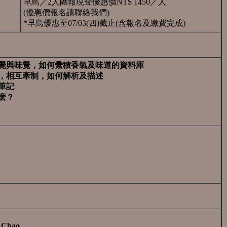
早鳥／2人團報現金優惠價NT$ 1450／人
(優惠價報名請聯絡我們)
*早鳥優惠至07/03(四)截止(含報名及繳費完成)
嗅覺與味覺，如何纍積香氣及味道的資料庫
構，相互牽制，如何解析及描述
筆記
麽？
 Chao