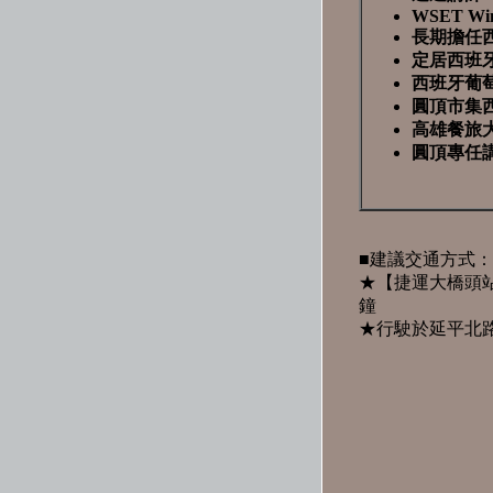
WSET Wine 
長期擔任
定居西班
西班牙葡
圓頂市集
高雄餐旅大
圓頂專任
■建議交通方式：
★【捷運大橋頭站
鐘
★行駛於延平北路