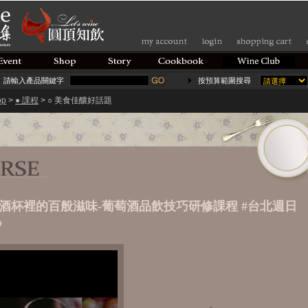
請輸入產品關鍵字
按預算範圍搜尋
op
>
● 課程
> ○ 美食佳釀好話題
3(日) 酒杯裡的百般滋味-葡萄酒品飲技巧研修課程 #台北週日
》