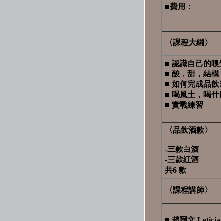
■費用
：
〈課程大綱〉
■ 認識自己的
■ 酸，甜，結
■ 如何完成品飲
■ 喝風土，喝什
■ 實戰練習
〈品飲酒款〉
-三款白酒
-三款紅酒
共6 款
〈課程講師〉
■ 趙爾文 Leticia