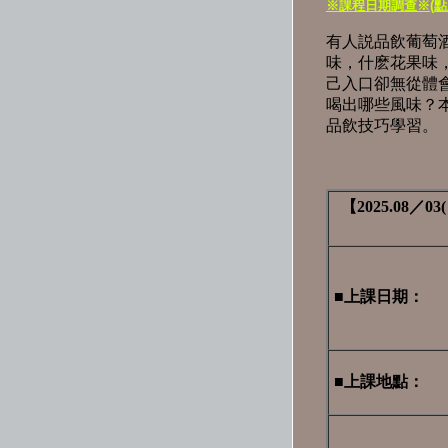
※課程日期調查※(點
有人説品飲葡萄
味，什麽花果味
己入口卻無從體
喝出哪些風味？
品飲技巧學習。
【2025.08
■上課日期
：
■上課地點：