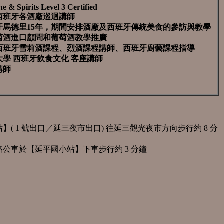
& Spirits Level 3 Certified
西班牙各酒廠巡迴講師
牙馬德里15年，期間安排酒廠及西班牙傳統美食的參訪與教學
萄酒進口顧問和葡萄酒教學推廣
西班牙雪莉酒課程、烈酒課程講師、西班牙廚藝課程指導
學 西班牙飲食文化 客座講師
講師
】( 1 號出口／延三夜市出口) 往延三觀光夜市方向步行約 8 分
公車於【延平國小站】下車步行約 3 分鐘