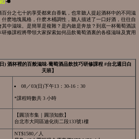
此)
酒百分之七十的享受都來自香氣，也常聽人提起酒杯中的不同滋
，什麽地塊風格，什麽木桶調性，聽人描述了一口好酒，往往自
會其中滋味。是簡單是複雜？是内斂是奔放？到底一杯葡萄酒該
本研修課程將帶領大家探索如何品飲葡萄酒裏的各樣滋味及實用
／03(日) 酒杯裡的百般滋味-葡萄酒品飲技巧研修課程 #台北週日白
天班】
08／03(日)下午13：30-16：30
*課程時數共 3 小時
【圓頂市集｜圓頂知飲】
台北市大同區迪化街二段133號1樓
NT$1580／人