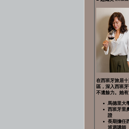
在西班牙旅居十
區，深入西班牙
不遺餘力。她有
馬德里大
西班牙里奧哈
證
長期擔任西班
巡迴講師