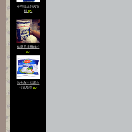
帝瑪提諾斜尖管
麵
go!
莫里尼通用麵粉
go!
義大利生鮮馬自
拉乳酪塊
go!