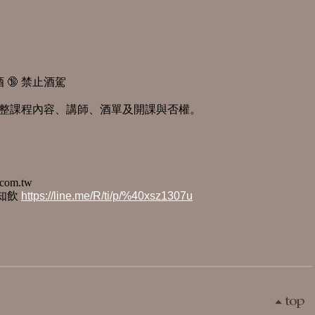
 🔞 禁止酒駕
調整課程內容、講師、酒單及開課與否權。
.com.tw
頂知飲
https://line.me/R/ti/p/%40xsz1307u