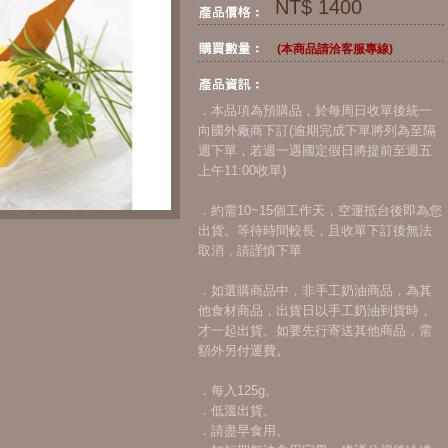
NT$ 1400
(本商品請洽客服專線)
．本品項為預購品，於每周日收單後統一
向國外廠商下訂(逾期完成下單將列為至隔
週下單，若週一遇國定假日將提前至週五
上午11:00收單)
．約需10~15個工作天，空運抵台後即為您
出貨。等待時間較長，且收單下訂後無法
取消，請謹慎下單
．如選購商品中，非手工奶油商品，為其
他食材商品，出貨日以手工奶油到貨時，
才一起出貨。如要先行寄送其他商品，需
額外另付運費。
．每入125g。
．低溫出貨。
．請盡早食用。