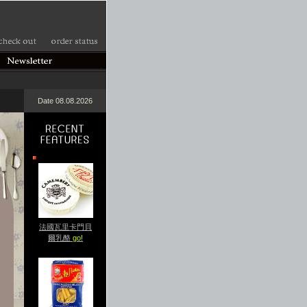
Date 08.08.2026
法國瓦里卡門貝
爾乳酪
go!