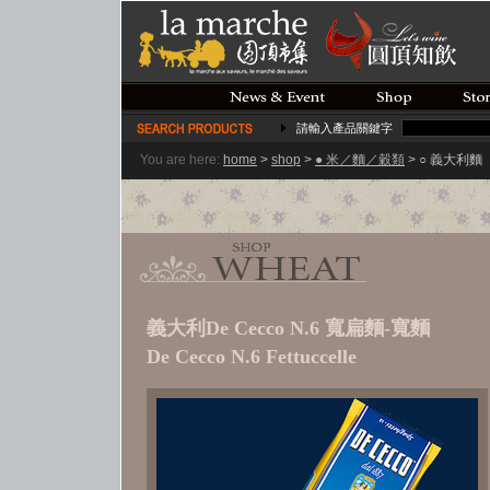
請輸入產品關鍵字
You are here:
home
>
shop
>
● 米／麵／穀類
> ○ 義大利麵
義大利De Cecco N.6 寬扁麵-寬麵
De Cecco N.6 Fettuccelle