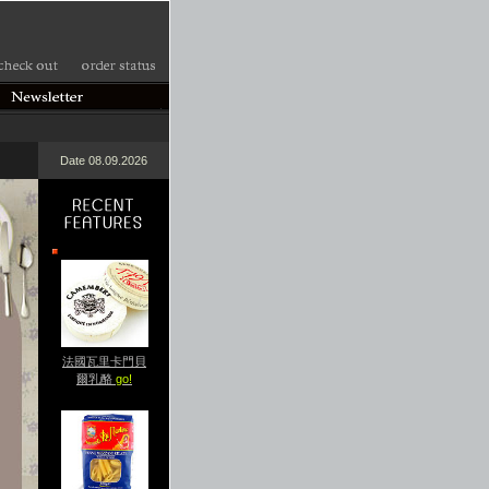
Date 08.09.2026
法國瓦里卡門貝
爾乳酪
go!