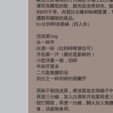
歐洲人以養殖的方式滿足市場上的大
薄而長圓型的殼，顏色從淡黃棕色、靛
到6吋不等。肉質比生蠔和蛤蜊緊實，
燻製和罐裝的產品。
b>比利時淡菜鍋（四人份）
活淡菜1kg
水一杯半
白酒一杯（比利時啤酒也可）
月桂葉一片（最好是新鮮的 ）
小型洋蔥一個，切碎
半杯芹菜末
二大匙無鹽奶油
四分之一杯切碎的荷蘭芹
用刷子刷洗淡菜，將淡菜放在深鍋子
再滾三分鐘，加入白酒和月桂葉再煮
殻打開後，再煮一分鐘，關火加入無
食，須趁熱食用。