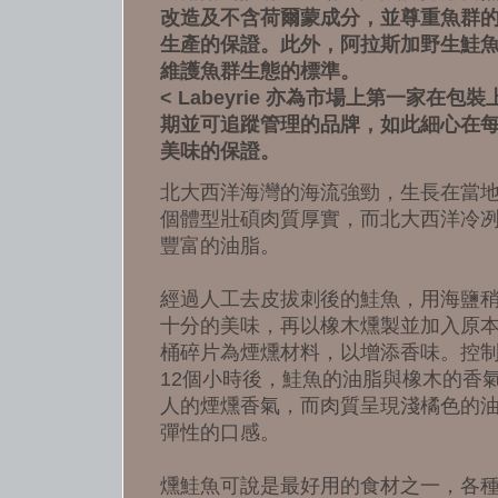
改造及不含荷爾蒙成分，並尊重魚群
生產的保證。此外，阿拉斯加野生鮭
維護魚群生態的標準。
< Labeyrie 亦為市場上第一家在
期並可追蹤管理的品牌，如此細心在
美味的保證。
北大西洋海灣的海流強勁，生長在當
個體型壯碩肉質厚實，而北大西洋冷
豐富的油脂。
經過人工去皮拔刺後的鮭魚，用海鹽
十分的美味，再以橡木燻製並加入原
桶碎片為煙燻材料，以增添香味。控制
12個小時後，鮭魚的油脂與橡木的香
人的煙燻香氣，而肉質呈現淺橘色的
彈性的口感。
燻鮭魚可說是最好用的食材之一，各