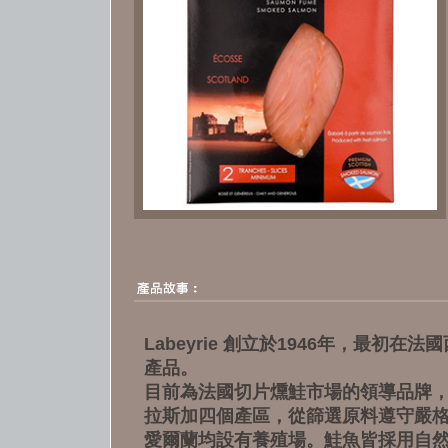
Labeyrie 創立於1946年，最初
產品。
目前為法國切片燻鮭市場的領導品牌
拉斯加四個產區，從篩選原料遵守嚴
愛爾蘭均設有養殖場。鮭魚皆採用自然