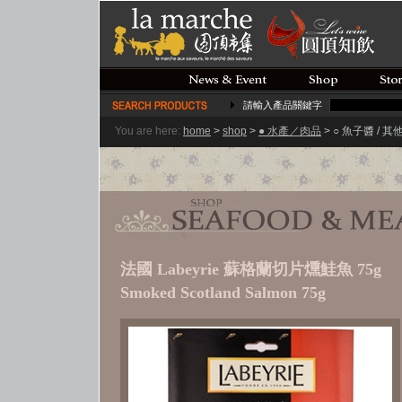
請輸入產品關鍵字
You are here:
home
>
shop
>
● 水產／肉品
> ○ 魚子醬 / 
法國 Labeyrie 蘇格蘭切片燻鮭魚 75g
Smoked Scotland Salmon 75g