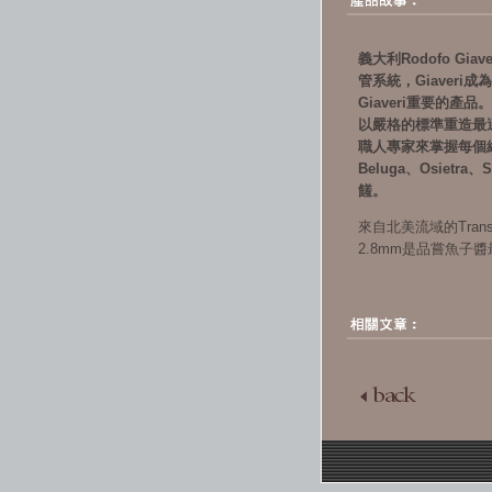
義大利Rodofo G
管系統，Giaver
Giaveri重要的產品。
以嚴格的標準重造最
職人專家來掌握每個細
Beluga、Osiet
饈。
來自北美流域的Tran
2.8mm是品嘗魚子