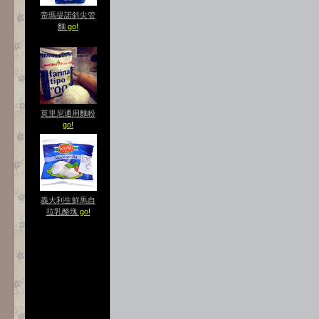
帝瑪提諾斜尖管
麵
go!
莫里尼通用麵粉
go!
義大利生鮮馬自
拉乳酪塊
go!