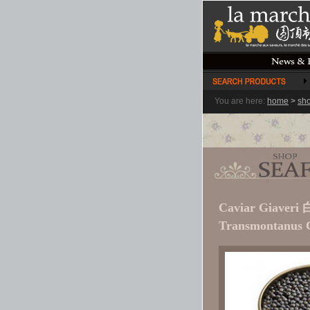
You are here:
home
>
sh
Caviar Giaver
Transmontanus C