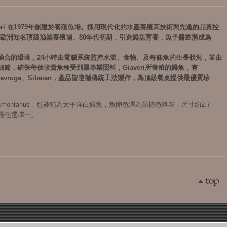
iaveri 在1979年創建於養殖魚場。採用現代化的水產養殖高技術與先進的品質控
i成為歐洲知名頂級漁業養殖場。80年代初期，引進鱘魚育養，魚子醬逐漸成為
適合的環境，24小時由電腦系統監控水溫、食物、及每條魚的生長狀況，並由
節，確保每個珍貴魚種受到最專業照料，Giaveri所養殖的鱘魚，有
ra、Sevruga、Sibeian，產品皆遵循傳統工法製作，為頂級餐桌提供最優質珍
smontanus，也被稱為太平洋白鱘魚，魚卵色澤為黑棕色略灰，尺寸約2.7-
醬最佳選擇一。