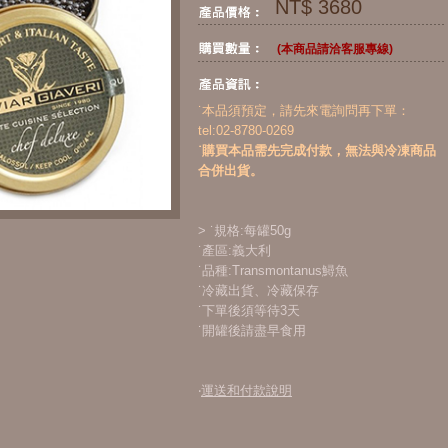
NT$ 3680
(本商品請洽客服專線)
˙本品須預定，請先來電詢問再下單：
tel:02-8780-0269
˙購買本品需先完成付款，無法與冷凍商品
合併出貨。
> ˙規格:每罐50g
˙產區:義大利
˙品種:Transmontanus鱘魚
˙冷藏出貨、冷藏保存
˙下單後須等待3天
˙開罐後請盡早食用
‧
運送和付款說明