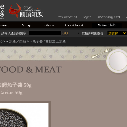
請輸入產品關鍵字
按預算範圍搜尋
op
>
● 水產／肉品
> ○ 魚子醬 / 其他加工水產
i 白鱘魚子醬 50g
aviar 50g